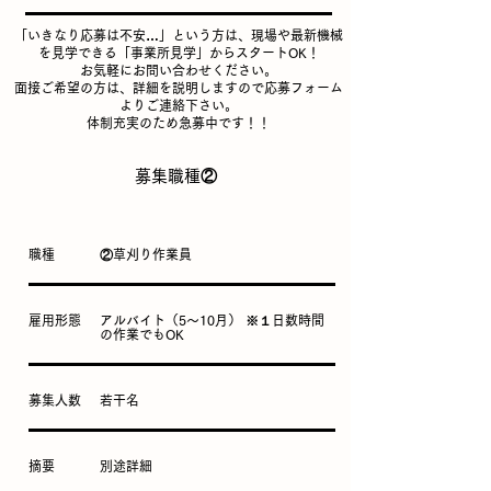
「いきなり応募は不安…」という方は、現場や最新機械
を見学できる「事業所見学」からスタートOK！
お気軽にお問い合わせください。
面接ご希望の方は、詳細を説明しますので応募フォーム
よりご連絡下さい。
体制充実のため急募中です！！
​募集職種②
​職種
​②草刈り作業員
雇用形態
​アルバイト（5～10月） ※１日数時間
の作業でもOK
募集人数
​若干名
​摘要
別途​詳細