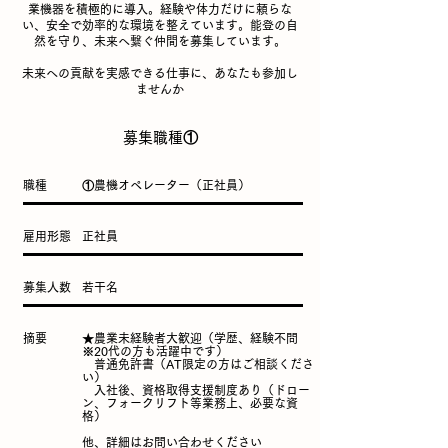
業機器を積極的に導入。経験や体力だけに頼らな
い、安全で効率的な環境を整えています。能登の自
然を守り、未来へ繋ぐ仲間を募集しています。
未来への貢献を実感できる仕事に、あなたも参加し
ませんか
​募集職種①
​職種
①農機オペレーター（正社員）
雇用形態
​正社員
募集人数
​若干名
​摘要
​★農業未経験者大歓迎（学歴、経験不問
※20代の方も活躍中です）
普通免許書（AT限定の方はご相談くださ
い）
​ 入社後、資格取得支援制度あり（ドロー
ン、フォークリフト等業務上、必要な資
格）
​
他、詳細はお問い合わせください